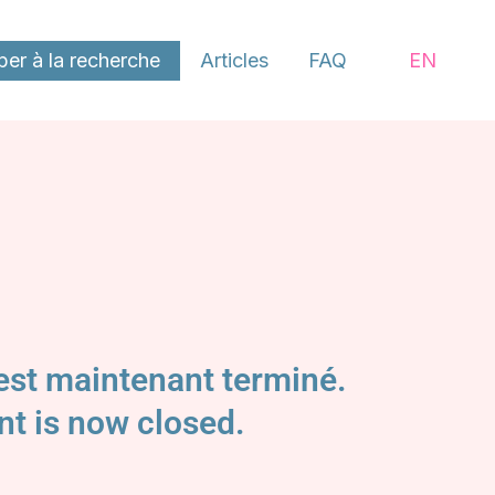
iper à la recherche
Articles
FAQ
EN
 est maintenant terminé.
nt is now closed.