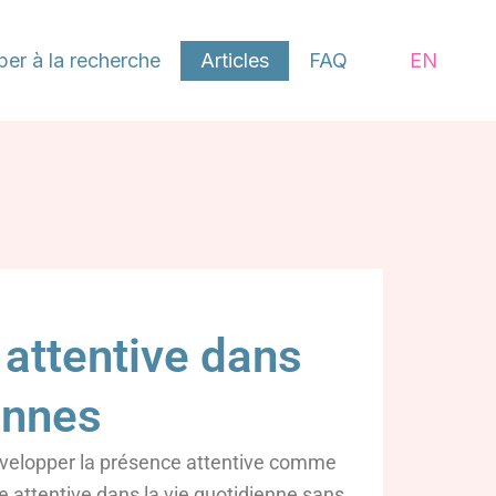
iper à la recherche
Articles
FAQ
EN
 attentive dans
ennes
 développer la présence attentive comme
e attentive dans la vie quotidienne sans